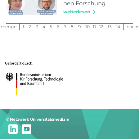
hen Forschung
weiterlesen
orherige
1
2
3
4
5
6
7
8
9
10
11
12
13
14
nächs
© Netzwerk Universitätsmedizin