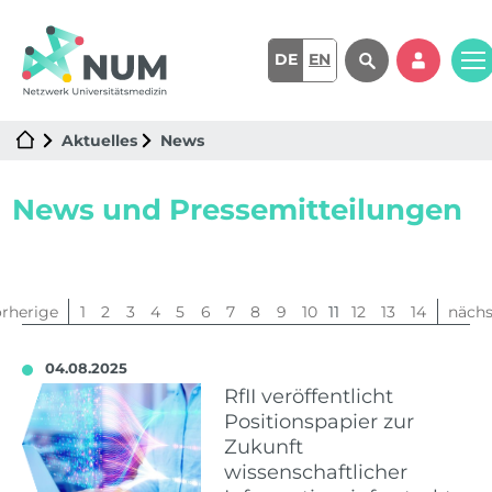
DE
EN
Aktuelles
News
News und Pressemitteilungen
orherige
1
2
3
4
5
6
7
8
9
10
11
12
13
14
nächs
04.08.2025
RfII veröffentlicht
Positionspapier zur
Zukunft
wissenschaftlicher