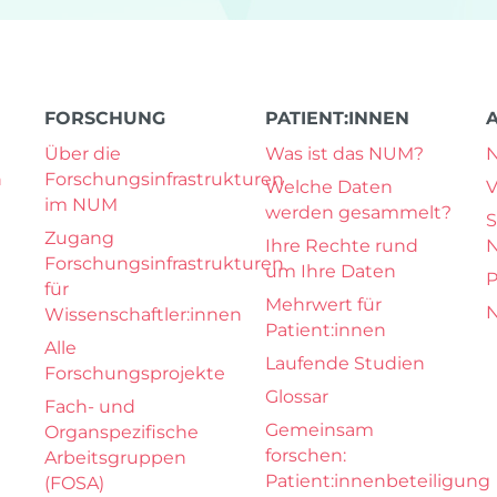
FORSCHUNG
PATIENT:INNEN
Über die
Was ist das NUM?
n
Forschungsinfrastrukturen
Welche Daten
V
im NUM
werden gesammelt?
S
Zugang
Ihre Rechte rund
Forschungsinfrastrukturen
um Ihre Daten
P
für
Mehrwert für
N
Wissenschaftler:innen
Patient:innen
Alle
Laufende Studien
Forschungsprojekte
Glossar
Fach- und
Gemeinsam
Organspezifische
forschen:
Arbeitsgruppen
Patient:innenbeteiligung
(FOSA)