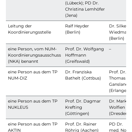
(Lübeck); PD Dr.
Christina Lemhöfer
(Jena)
Leitung der
Ralf Heyder
Dr. Silke
Koordinierungsstelle
(Berlin)
Wiedmann
(Berlin)
eine Person, vom NUM-
Prof. Dr. Wolfgang
–
Koordinierungsausschuss
Hoffmann
(NKA) benannt
(Greifswald)
eine Person aus dem TP
Dr. Franziska
Prof. Dr.
NUM-DIZ
Bathelt (Cottbus)
Thomas
Ganslandt
(Erlangen)
eine Person aus dem TP
Prof. Dr. Dagmar
Dr. Markus
NUKLEUS
Krefting
Wolfien
(Göttingen)
(Dresden)
eine Person aus dem TP
Prof. Dr. Rainer
PD Dr.
AKTIN
Röhrig (Aachen)
med. Nora