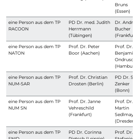
Bruns
(Essen)
eine Person aus dem TP
PD Dr. med. Judith
Dr. Andrea
RACOON
Herrmann
Bucher
(Tübingen)
(Frankfurt)
eine Person aus dem TP
Prof. Dr. Peter
Prof. Dr.
NATON
Boor (Aachen)
Benjamin
Ondruschk
(Hamburg)
eine Person aus dem TP
Prof. Dr. Christian
PD Dr. Sve
NUM-SAR
Drosten (Berlin)
Zenker
(Bonn)
eine Person aus dem TP
Prof. Dr. Janne
Prof. Dr.
NUM SN
Vehreschild
Martin
(Frankfurt)
Sedlmayr
(Dresden)
eine Person aus dem TP
PD Dr. Corinna
Prof. Dr.
SNID
Pietsch (Leipzig)
Stefanie