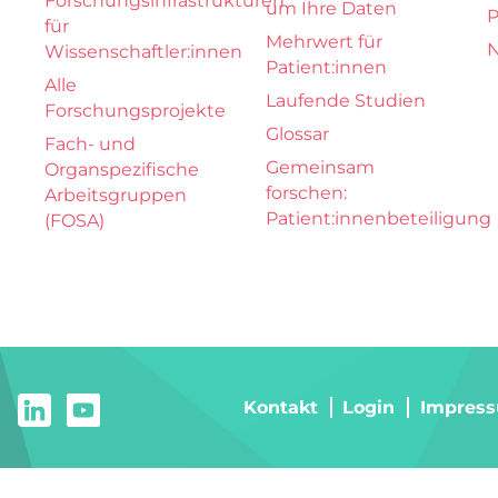
Forschungsinfrastrukturen
um Ihre Daten
P
für
Mehrwert für
N
Wissenschaftler:innen
Patient:innen
Alle
Laufende Studien
Forschungsprojekte
Glossar
Fach- und
Gemeinsam
Organspezifische
forschen:
Arbeitsgruppen
Patient:innenbeteiligung
(FOSA)
Kontakt
Login
Impres