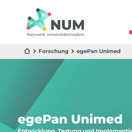
Forschung
egePan Unimed
egePan Unimed
Entwicklung, Testung und Implementi