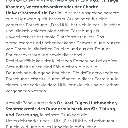
Eröffnet wurde die Convention heute von
Prof. Dr. Heyo
Kroemer, Vorstandsvorsitzender der Charité -
Universitätsmedizin Berlin
. In seiner Ansprache betonte
er die Notwendigkeit besserer Grundlagen für eine
vernetzte Forschung: „Das NUM hat sich in der klinischen
und klinisch-epidemiologischen Forschung als
unverzichtbare nationale Plattform etabliert. Das
gemeinsame und flächendeckende Sammeln und Nutzen
von Daten in klinischen Studien und aus der Routine-
Patientenversorgung sowie die schnelle
Reaktionsfähigkeit der klinischen Forschung bei großen
Gesundheitskrisen sind Fähigkeiten, die wir in
Deutschland dringend brauchen. Die dafür notwendigen
Forschungsinfrastrukturen können in dieser Form nur in
einem Netzwerk wie dem NUM entwickelt und dauerhaft
vorgehalten werden.“
Anschließend unterstrich
Dr. Karl-Eugen Huthmacher,
Staatssekretär des Bundesministeriums für Bildung
und Forschung
, in seinem Grußwort die
Unverzichtbarkeit des NUM: „Das NUM wird gebraucht.
Für ein wirkungsvolles Handeln in möglichen