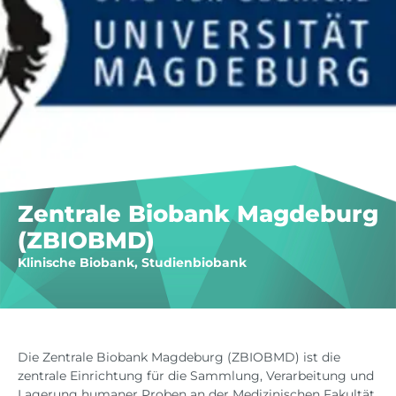
Zentrale Biobank Magdeburg
(ZBIOBMD)
Klinische Biobank, Studienbiobank
Die Zentrale Biobank Magdeburg (ZBIOBMD) ist die
zentrale Einrichtung für die Sammlung, Verarbeitung und
Lagerung humaner Proben an der Medizinischen Fakultät