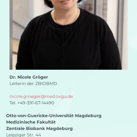
Dr. Nicole Gröger
Leiterin der ZBIOBMD
nicole.groeger
@
med.ovgu.de
Tel. +49-391-67-14490
Otto-von-Guericke-Universität Magdeburg
Medizinische Fakultät
Zentrale Biobank Magdeburg
Leipziger Str. 44