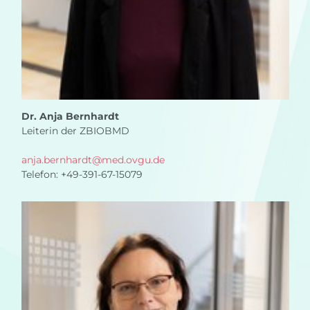
Dr. Anja Bernhardt
Leiterin der ZBIOBMD
anja.bernhardt
@
med.ovgu.de
Telefon: +49-391-67-15079