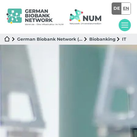
DE
EN
German Biobank Network (GBN)
Biobanking
IT