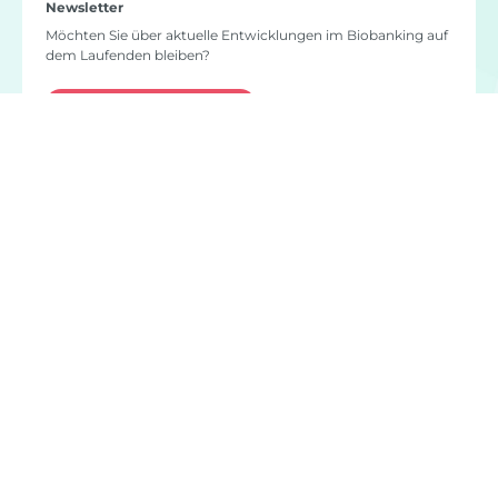
Newsletter
Möchten Sie über aktuelle Entwicklungen im Biobanking auf
dem Laufenden bleiben?
Newsletter bestellen
Haben Sie Fragen?
germanbiobanknetwork
@
charite.de
+49. 30. 450 536 347