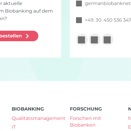
 aktuelle
germanbiobankne
im Biobanking auf dem
en?
+49. 30. 450 536 34
bestellen
BIOBANKING
FORSCHUNG
Qualitätsmanagement
Forschen mit
Biobanken
IT
E