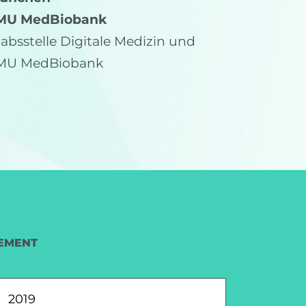
MU MedBiobank
tabsstelle Digitale Medizin und
MU MedBiobank
EMENT
2019