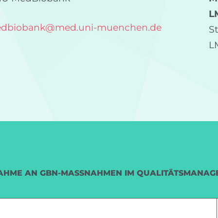
L
dbiobank
@
med.uni-muenchen.de
S
L
AHME AN GBN-MASSNAHMEN IM QUALITÄTSMANAG