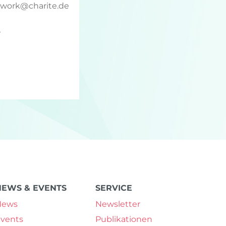
twork
@
charite.de
7
NEWS & EVENTS
SERVICE
News
Newsletter
vents
Publikationen