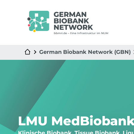
German Biobank Network (GBN)
LMU MedBioban
Klinische Biobank, Tissue Biobank, Liq