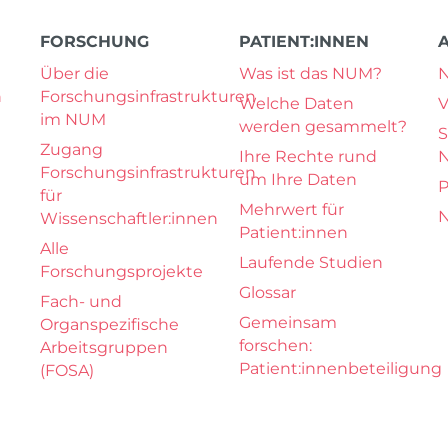
FORSCHUNG
PATIENT:INNEN
Über die
Was ist das NUM?
n
Forschungsinfrastrukturen
Welche Daten
V
im NUM
werden gesammelt?
S
Zugang
Ihre Rechte rund
Forschungsinfrastrukturen
um Ihre Daten
P
für
Mehrwert für
N
Wissenschaftler:innen
Patient:innen
Alle
Laufende Studien
Forschungsprojekte
Glossar
Fach- und
Gemeinsam
Organspezifische
forschen:
Arbeitsgruppen
Patient:innenbeteiligung
(FOSA)