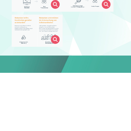
Geschäftsstelle German Biobank Network (GBN)
Netzwerk Universitätsmedizin (NUM) / Charité –
Universitätsmedizin Berlin
Campus Virchow Klinikum
Augustenburger Platz 1 | 13353 Berlin